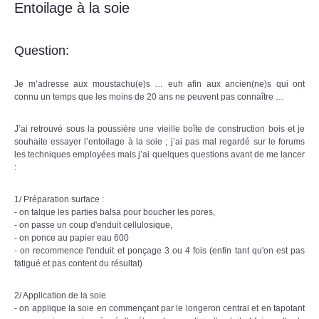
Entoilage à la soie
Question:
Je m’adresse aux moustachu(e)s … euh afin aux ancien(ne)s qui ont
connu un temps que les moins de 20 ans ne peuvent pas connaître …
J’ai retrouvé sous la poussière une vieille boîte de construction bois et je
souhaite essayer l’entoilage à la soie ; j’ai pas mal regardé sur le forums
les techniques employées mais j’ai quelques questions avant de me lancer
:
1/ Préparation surface :
- on talque les parties balsa pour boucher les pores,
- on passe un coup d'enduit cellulosique,
- on ponce au papier eau 600
- on recommence l'enduit et ponçage 3 ou 4 fois (enfin tant qu'on est pas
fatigué et pas content du résultat)
2/ Application de la soie
- on applique la soie en commençant par le longeron central et en tapotant