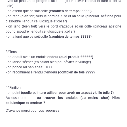
avec un pinceau imprégné d'acétone (pour activer l'enduit et faire coller la
soie)
- on attend que ce soit collé
(combien de temps ?????)
- on tend (bien fort) vers le bord de fuite et on colle (pinceau+acétone pour
dissoudre l’enduit cellulosique et coller)
- on tend (bien fort) vers le bord d'attaque et on colle (pinceau+acétone
pour dissoudre l’enduit cellulosique et coller)
- on attend que ce soit collé
(combien de temps ?????)
3/ Tension
- on enduit avec un enduit tendeur
(quel produit ??????)
- on laisse sécher (en calant bien pour éviter le vrillage)
- on ponce au papier eau 1000
- on recommence l'enduit tendeur
(combien de fois ????)
4/ Finition
- on peint
(quelle peinture utiliser pour avoir un aspect vieille toile ?)
Accessoirement :
ou trouver les enduits (au moins cher) Nitro-
cellulosique et tendeur ?
D’avance merci pour vos réponses