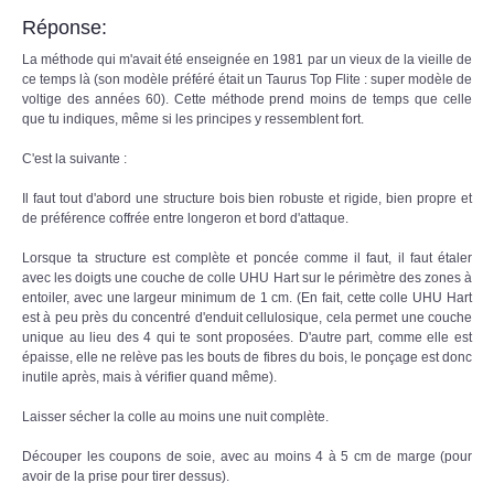
Réponse:
La méthode qui m'avait été enseignée en 1981 par un vieux de la vieille de
ce temps là (son modèle préféré était un Taurus Top Flite : super modèle de
voltige des années 60). Cette méthode prend moins de temps que celle
que tu indiques, même si les principes y ressemblent fort.
C'est la suivante :
Il faut tout d'abord une structure bois bien robuste et rigide, bien propre et
de préférence coffrée entre longeron et bord d'attaque.
Lorsque ta structure est complète et poncée comme il faut, il faut étaler
avec les doigts une couche de colle UHU Hart sur le périmètre des zones à
entoiler, avec une largeur minimum de 1 cm. (En fait, cette colle UHU Hart
est à peu près du concentré d'enduit cellulosique, cela permet une couche
unique au lieu des 4 qui te sont proposées. D'autre part, comme elle est
épaisse, elle ne relève pas les bouts de fibres du bois, le ponçage est donc
inutile après, mais à vérifier quand même).
Laisser sécher la colle au moins une nuit complète.
Découper les coupons de soie, avec au moins 4 à 5 cm de marge (pour
avoir de la prise pour tirer dessus).