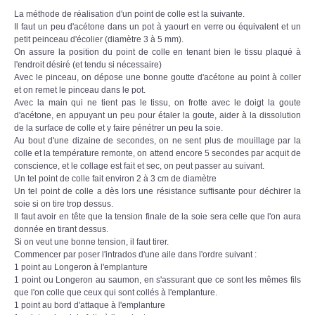
La méthode de réalisation d'un point de colle est la suivante.
Il faut un peu d'acétone dans un pot à yaourt en verre ou équivalent et un
petit peinceau d'écolier (diamètre 3 à 5 mm).
On assure la position du point de colle en tenant bien le tissu plaqué à
l'endroit désiré (et tendu si nécessaire)
Avec le pinceau, on dépose une bonne goutte d'acétone au point à coller
et on remet le pinceau dans le pot.
Avec la main qui ne tient pas le tissu, on frotte avec le doigt la goute
d'acétone, en appuyant un peu pour étaler la goute, aider à la dissolution
de la surface de colle et y faire pénétrer un peu la soie.
Au bout d'une dizaine de secondes, on ne sent plus de mouillage par la
colle et la température remonte, on attend encore 5 secondes par acquit de
conscience, et le collage est fait et sec, on peut passer au suivant.
Un tel point de colle fait environ 2 à 3 cm de diamètre
Un tel point de colle a dès lors une résistance suffisante pour déchirer la
soie si on tire trop dessus.
Il faut avoir en tête que la tension finale de la soie sera celle que l'on aura
donnée en tirant dessus.
Si on veut une bonne tension, il faut tirer.
Commencer par poser l'intrados d'une aile dans l'ordre suivant :
1 point au Longeron à l'emplanture
1 point ou Longeron au saumon, en s'assurant que ce sont les mêmes fils
que l'on colle que ceux qui sont collés à l'emplanture.
1 point au bord d'attaque à l'emplanture