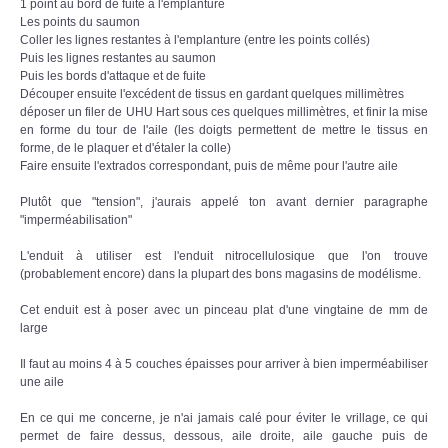
1 point au bord de fuite à l'emplanture
Les points du saumon
Coller les lignes restantes à l'emplanture (entre les points collés)
Puis les lignes restantes au saumon
Puis les bords d'attaque et de fuite
Découper ensuite l'excédent de tissus en gardant quelques millimètres
déposer un filer de UHU Hart sous ces quelques millimètres, et finir la mise
en forme du tour de l'aile (les doigts permettent de mettre le tissus en
forme, de le plaquer et d'étaler la colle)
Faire ensuite l'extrados correspondant, puis de même pour l'autre aile
Plutôt que "tension", j'aurais appelé ton avant dernier paragraphe
"imperméabilisation"
L'enduit à utiliser est l'enduit nitrocellulosique que l'on trouve
(probablement encore) dans la plupart des bons magasins de modélisme.
Cet enduit est à poser avec un pinceau plat d'une vingtaine de mm de
large
Il faut au moins 4 à 5 couches épaisses pour arriver à bien imperméabiliser
une aile
En ce qui me concerne, je n'ai jamais calé pour éviter le vrillage, ce qui
permet de faire dessus, dessous, aile droite, aile gauche puis de